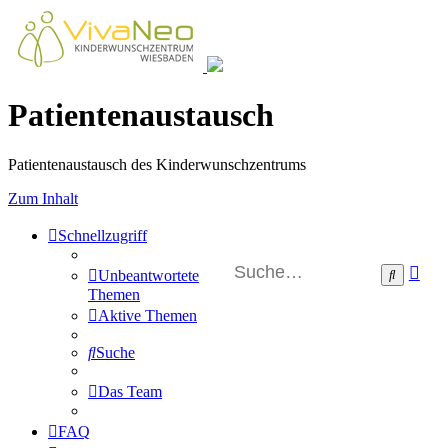
Patientenaustausch
Patientenaustausch des Kinderwunschzentrums
Zum Inhalt
Schnellzugriff
Erw
Suche
Unbeantwortete
Su
Themen
Aktive Themen
Suche
Das Team
FAQ