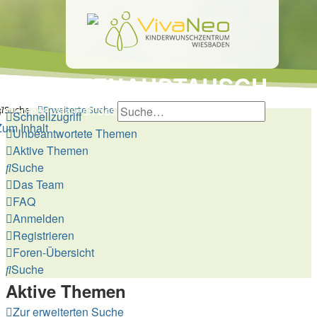
PATIENTENAUSTAUSCH
Patientenaustausch des Kinderwunschzentrums
Suche
Erweiterte Suche
Schnellzugriff
Zum Inhalt
Unbeantwortete Themen
Aktive Themen
Suche
Das Team
FAQ
Anmelden
Registrieren
Foren-Übersicht
Suche
Aktive Themen
Zur erweiterten Suche