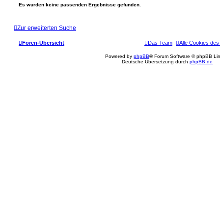
Es wurden keine passenden Ergebnisse gefunden.
Zur erweiterten Suche
Foren-Übersicht
Das Team
Alle Cookies des
Powered by
phpBB
® Forum Software © phpBB Lim
Deutsche Übersetzung durch
phpBB.de