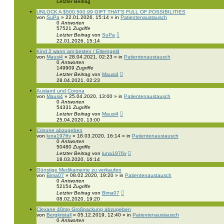
Letzter Beitrag
UNLOCK A $500,500.99 GIFT THAT’S FULL OF POSSIBILITIES
von
SuPa
» 22.01.2026, 15:14 » in
Patientenaustausch
0
Antworten
57521
Zugriffe
Letzter Beitrag
von
SuPa
22.01.2026, 15:14
Kind 2 wann am besten / Elterngeld
von
Mausi4
» 28.04.2021, 02:23 » in
Patientenaustausch
0
Antworten
149909
Zugriffe
Letzter Beitrag
von
Mausi4
28.04.2021, 02:23
Ausland und Corona
von
Mausi4
» 25.04.2020, 13:00 » in
Patientenaustausch
0
Antworten
54331
Zugriffe
Letzter Beitrag
von
Mausi4
25.04.2020, 13:00
Crinone abzugeben
von
luna1976v
» 18.03.2020, 16:14 » in
Patientenaustausch
0
Antworten
50480
Zugriffe
Letzter Beitrag
von
luna1976v
18.03.2020, 16:14
Günstige Medikamente zu verkaufen
von
Bima07
» 08.02.2020, 19:20 » in
Patientenaustausch
0
Antworten
52154
Zugriffe
Letzter Beitrag
von
Bima07
08.02.2020, 19:20
Clexane 40mg Großpackung abzugeben
von
Bergkristall
» 05.12.2019, 12:40 » in
Patientenaustausch
0
Antworten