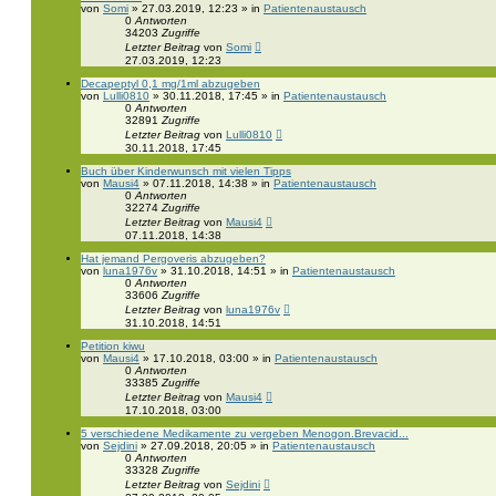
von
Somi
» 27.03.2019, 12:23 » in
Patientenaustausch
0
Antworten
34203
Zugriffe
Letzter Beitrag
von
Somi
27.03.2019, 12:23
Decapeptyl 0,1 mg/1ml abzugeben
von
Lulli0810
» 30.11.2018, 17:45 » in
Patientenaustausch
0
Antworten
32891
Zugriffe
Letzter Beitrag
von
Lulli0810
30.11.2018, 17:45
Buch über Kinderwunsch mit vielen Tipps
von
Mausi4
» 07.11.2018, 14:38 » in
Patientenaustausch
0
Antworten
32274
Zugriffe
Letzter Beitrag
von
Mausi4
07.11.2018, 14:38
Hat jemand Pergoveris abzugeben?
von
luna1976v
» 31.10.2018, 14:51 » in
Patientenaustausch
0
Antworten
33606
Zugriffe
Letzter Beitrag
von
luna1976v
31.10.2018, 14:51
Petition kiwu
von
Mausi4
» 17.10.2018, 03:00 » in
Patientenaustausch
0
Antworten
33385
Zugriffe
Letzter Beitrag
von
Mausi4
17.10.2018, 03:00
5 verschiedene Medikamente zu vergeben Menogon.Brevacid...
von
Sejdini
» 27.09.2018, 20:05 » in
Patientenaustausch
0
Antworten
33328
Zugriffe
Letzter Beitrag
von
Sejdini