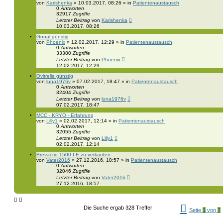
von
Karishenka
» 10.03.2017, 08:26 » in
Patientenaustausch
0
Antworten
32917
Zugriffe
Letzter Beitrag
von
Karishenka
10.03.2017, 08:26
Gonal günstig
von
Phoenix
» 12.02.2017, 12:29 » in
Patientenaustausch
0
Antworten
33380
Zugriffe
Letzter Beitrag
von
Phoenix
12.02.2017, 12:29
Ovitrelle günstig
von
luna1976v
» 07.02.2017, 18:47 » in
Patientenaustausch
0
Antworten
32404
Zugriffe
Letzter Beitrag
von
luna1976v
07.02.2017, 18:47
MCC - KRYO - Erfahrung
von
Lilly1
» 02.02.2017, 12:14 » in
Patientenaustausch
0
Antworten
32055
Zugriffe
Letzter Beitrag
von
Lilly1
02.02.2017, 12:14
Brevactid 1500 I.E.zu verkaufen
von
Vater2016
» 27.12.2016, 18:57 » in
Patientenaustausch
0
Antworten
32046
Zugriffe
Letzter Beitrag
von
Vater2016
27.12.2016, 18:57
Die Suche ergab 328 Treffer
Seite
1
von
7