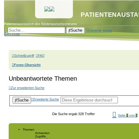
PATIENTENAUST
Patientenaustausch des Kinderwunschzentrums
Suche
Erweiterte Suche
Zum Inhalt
Schnellzugriff
FAQ
Foren-Übersicht
Unbeantwortete Themen
Zur erweiterten Suche
Erweiterte Suche
Suche
Die Suche ergab 328 Treffer
Seite
1
von
7
Themen
Antworten
Zugriffe