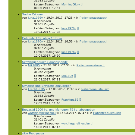
31983
Zugriffe
Letzter Beitrag
von
MorningGlory
09.05.2017, 17:51
Suche Crinone
von
luna1976v
» 19.04.2017, 17:28 » in
Patientenaustausch
0
Antworten
31361
Zugriffe
Letzter Beitrag
von
luna1976v
19.04.2017, 17:28
Cetrotide 1 St. übrig 10 Euro
von
luna1976v
» 12.04.2017, 16:59 » in
Patientenaustausch
0
Antworten
32467
Zugriffe
Letzter Beitrag
von
luna1976v
12.04.2017, 16:59
Schwanger durch Samenspende
von
Mik1805
» 21.03.2017, 07:33 » in
Patientenaustausch
0
Antworten
31252
Zugriffe
Letzter Beitrag
von
Mik1805
21.03.2017, 07:33
Synarela und Brevactid abzugeben
von
Frankfurt.35
» 17.03.2017, 11:46 » in
Patientenaustausch
0
Antworten
31353
Zugriffe
Letzter Beitrag
von
Frankfurt.35
17.03.2017, 11:46
Brevactid 1500 i.e. und Menogon 75 i.e. abzugeben
von
watchingthelinesblur
» 16.03.2017, 07:47 » in
Patientenaustausch
0
Antworten
31401
Zugriffe
Letzter Beitrag
von
watchingthelinesblur
16.03.2017, 07:47
ciklo Progynova