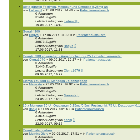
10.10.2017, 07:10
Biete günstig Fostimon, Menopur und Cetrotide 0,25mg an
von
Liebevoll
» 15.08.2017, 14:40 » in
Patientenaustausch
0
Antworten
31461
Zugriffe
Letzter Beitrag
von
Liebevoll
15.08.2017, 14:40
Gonal f 300
von
Rhg25
» 17.06.2017, 11:33 » in
Patientenaustausch
0
Antworten
30873
Zugriffe
Letzter Beitrag
von
Rhg25
17.06.2017, 11:33
Gonal-F 300 abzugeben - Angebrochen nur 25 Einheiten verwendet
von
Olena1976
» 09.06.2017, 16:27 » in
Patientenaustausch
0
Antworten
31440
Zugriffe
Letzter Beitrag
von
Olena1976
09.06.2017, 16:27
Elonva 150 und 4x Menogon 75 abzugeben
von
Mawasta
» 23.05.2017, 16:02 » in
Patientenaustausch
0
Antworten
32500
Zugriffe
Letzter Beitrag
von
Mawasta
23.05.2017, 16:02
10 x Menopur 75 UI, Orgalutran 0,25mg/0,5ml, Fostimonkit 75 UI, Decapeptyl 0
von
danig
» 11.05.2017, 06:16 » in
Patientenaustausch
0
Antworten
31815
Zugriffe
Letzter Beitrag
von
danig
22.05.2017, 09:17
Gonal F abzugeben
von
MorningGlory
» 09.05.2017, 17:51 » in
Patientenaustausch
0
Antworten