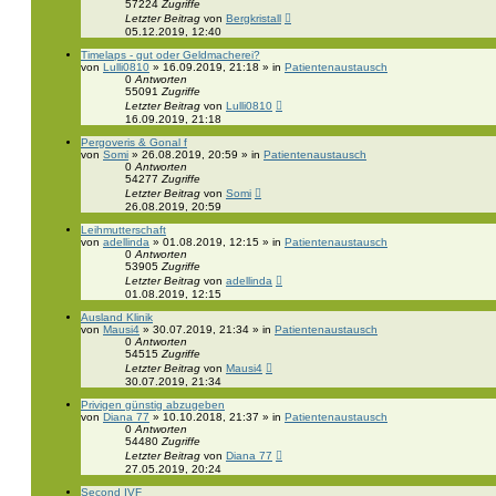
57224
Zugriffe
Letzter Beitrag
von
Bergkristall
05.12.2019, 12:40
Timelaps - gut oder Geldmacherei?
von
Lulli0810
» 16.09.2019, 21:18 » in
Patientenaustausch
0
Antworten
55091
Zugriffe
Letzter Beitrag
von
Lulli0810
16.09.2019, 21:18
Pergoveris & Gonal f
von
Somi
» 26.08.2019, 20:59 » in
Patientenaustausch
0
Antworten
54277
Zugriffe
Letzter Beitrag
von
Somi
26.08.2019, 20:59
Leihmutterschaft
von
adellinda
» 01.08.2019, 12:15 » in
Patientenaustausch
0
Antworten
53905
Zugriffe
Letzter Beitrag
von
adellinda
01.08.2019, 12:15
Ausland Klinik
von
Mausi4
» 30.07.2019, 21:34 » in
Patientenaustausch
0
Antworten
54515
Zugriffe
Letzter Beitrag
von
Mausi4
30.07.2019, 21:34
Privigen günstig abzugeben
von
Diana 77
» 10.10.2018, 21:37 » in
Patientenaustausch
0
Antworten
54480
Zugriffe
Letzter Beitrag
von
Diana 77
27.05.2019, 20:24
Second IVF