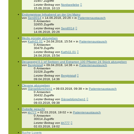
31907
Zugriffe
Letzter Beitrag
von
Nordseeliebe
15.06.2018, 10:13
Endometriose Infoabend an der Uni Mainz
von
Seni0014
» 14.06.2018, 20:26 » in
Patientenaustausch
0
Antworten
32655
Zugriffe
Letzter Beitrag
von
Seni0014
14.06.2018, 20:26
Medis günstig abzugeben
von
Kathi11.01
» 24.04.2018, 15:54 » in
Patientenaustausch
0
Antworten
30479
Zugriffe
Letzter Beitrag
von
Kathi11.01
24.04.2018, 15:54
Decapeptyl 0.1 ivf Spritzen und Estramon 100 Pflaster 24 Stück abzugeben
von
Bergkristall
» 09.04.2018, 14:36 » in
Patientenaustausch
0
Antworten
31026
Zugriffe
Letzter Beitrag
von
Bergkristall
09.04.2018, 14:36
Clexane abzugeben
von
Gänseblümchen1
» 09.03.2018, 09:38 » in
Patientenaustausch
0
Antworten
30432
Zugriffe
Letzter Beitrag
von
Gänseblümchen1
09.03.2018, 09:38
Ovitrelle gesucht
von
kh777
» 02.03.2018, 19:02 » in
Patientenaustausch
0
Antworten
30014
Zugriffe
Letzter Beitrag
von
kh777
02.03.2018, 19:02
Suche Luveris