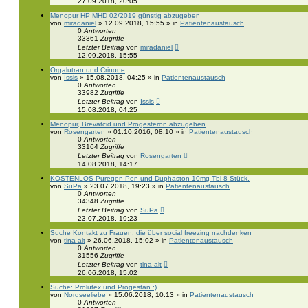
27.09.2018, 20:05
Menopur HP MHD 02/2019 günstig abzugeben
von
miradaniel
» 12.09.2018, 15:55 » in
Patientenaustausch
0
Antworten
33361
Zugriffe
Letzter Beitrag
von
miradaniel
12.09.2018, 15:55
Orgalutran und Crinone
von
Issis
» 15.08.2018, 04:25 » in
Patientenaustausch
0
Antworten
33982
Zugriffe
Letzter Beitrag
von
Issis
15.08.2018, 04:25
Menopur, Brevatcid und Progesteron abzugeben
von
Rosengarten
» 01.10.2016, 08:10 » in
Patientenaustausch
0
Antworten
33164
Zugriffe
Letzter Beitrag
von
Rosengarten
14.08.2018, 14:17
KOSTENLOS Puregon Pen und Duphaston 10mg Tbl 8 Stück.
von
SuPa
» 23.07.2018, 19:23 » in
Patientenaustausch
0
Antworten
34348
Zugriffe
Letzter Beitrag
von
SuPa
23.07.2018, 19:23
Suche Kontakt zu Frauen, die über social freezing nachdenken
von
tina-alt
» 26.06.2018, 15:02 » in
Patientenaustausch
0
Antworten
31556
Zugriffe
Letzter Beitrag
von
tina-alt
26.06.2018, 15:02
Suche: Prolutex und Progestan :)
von
Nordseeliebe
» 15.06.2018, 10:13 » in
Patientenaustausch
0
Antworten