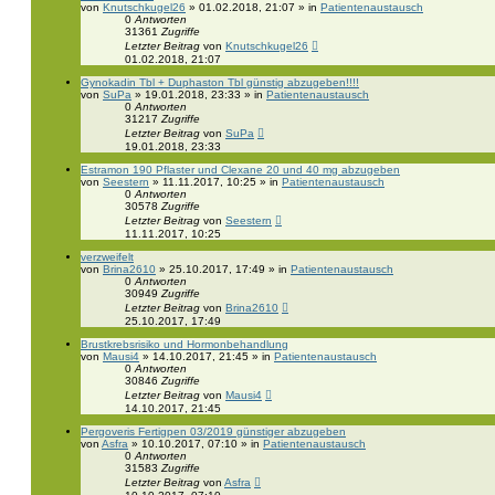
von
Knutschkugel26
» 01.02.2018, 21:07 » in
Patientenaustausch
0
Antworten
31361
Zugriffe
Letzter Beitrag
von
Knutschkugel26
01.02.2018, 21:07
Gynokadin Tbl + Duphaston Tbl günstig abzugeben!!!!
von
SuPa
» 19.01.2018, 23:33 » in
Patientenaustausch
0
Antworten
31217
Zugriffe
Letzter Beitrag
von
SuPa
19.01.2018, 23:33
Estramon 190 Pflaster und Clexane 20 und 40 mg abzugeben
von
Seestern
» 11.11.2017, 10:25 » in
Patientenaustausch
0
Antworten
30578
Zugriffe
Letzter Beitrag
von
Seestern
11.11.2017, 10:25
verzweifelt
von
Brina2610
» 25.10.2017, 17:49 » in
Patientenaustausch
0
Antworten
30949
Zugriffe
Letzter Beitrag
von
Brina2610
25.10.2017, 17:49
Brustkrebsrisiko und Hormonbehandlung
von
Mausi4
» 14.10.2017, 21:45 » in
Patientenaustausch
0
Antworten
30846
Zugriffe
Letzter Beitrag
von
Mausi4
14.10.2017, 21:45
Pergoveris Fertigpen 03/2019 günstiger abzugeben
von
Asfra
» 10.10.2017, 07:10 » in
Patientenaustausch
0
Antworten
31583
Zugriffe
Letzter Beitrag
von
Asfra