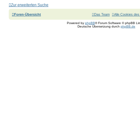
Zur erweiterten Suche
Foren-Übersicht
Das Team
Alle Cookies des
Powered by
phpBB
® Forum Software © phpBB Lim
Deutsche Übersetzung durch
phpBB.de