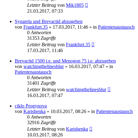
Letzter Beitrag
von
Mik1805
21.03.2017, 07:33
Synarela und Brevactid abzugeben
von
Frankfurt.35
» 17.03.2017, 11:46 » in
Patientenaustausch
0
Antworten
31353
Zugriffe
Letzter Beitrag
von
Frankfurt.35
17.03.2017, 11:46
Brevactid 1500 i.e. und Menogon 75 i.e. abzugeben
von
watchingthelinesblur
» 16.03.2017, 07:47 » in
Patientenaustausch
0
Antworten
31401
Zugriffe
Letzter Beitrag
von
watchingthelinesblur
16.03.2017, 07:47
ciklo Progynova
von
Karishenka
» 10.03.2017, 08:26 » in
Patientenaustausch
0
Antworten
32916
Zugriffe
Letzter Beitrag
von
Karishenka
10.03.2017, 08:26