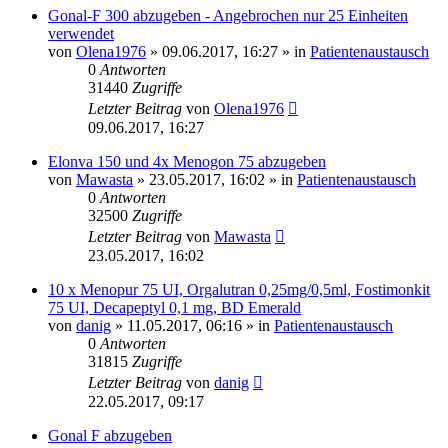
Gonal-F 300 abzugeben - Angebrochen nur 25 Einheiten
verwendet
von
Olena1976
» 09.06.2017, 16:27 » in
Patientenaustausch
0
Antworten
31440
Zugriffe
Letzter Beitrag
von
Olena1976
09.06.2017, 16:27
Elonva 150 und 4x Menogon 75 abzugeben
von
Mawasta
» 23.05.2017, 16:02 » in
Patientenaustausch
0
Antworten
32500
Zugriffe
Letzter Beitrag
von
Mawasta
23.05.2017, 16:02
10 x Menopur 75 UI, Orgalutran 0,25mg/0,5ml, Fostimonkit
75 UI, Decapeptyl 0,1 mg, BD Emerald
von
danig
» 11.05.2017, 06:16 » in
Patientenaustausch
0
Antworten
31815
Zugriffe
Letzter Beitrag
von
danig
22.05.2017, 09:17
Gonal F abzugeben