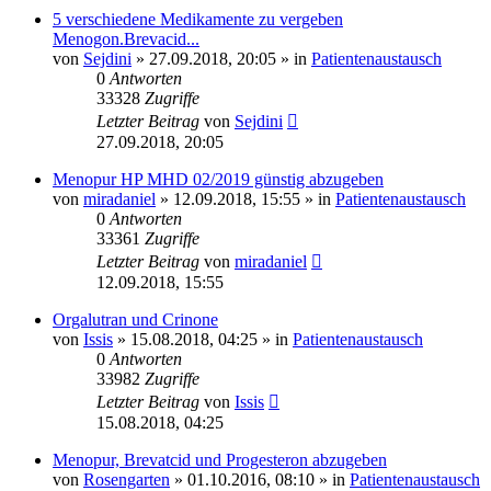
5 verschiedene Medikamente zu vergeben
Menogon.Brevacid...
von
Sejdini
» 27.09.2018, 20:05 » in
Patientenaustausch
0
Antworten
33328
Zugriffe
Letzter Beitrag
von
Sejdini
27.09.2018, 20:05
Menopur HP MHD 02/2019 günstig abzugeben
von
miradaniel
» 12.09.2018, 15:55 » in
Patientenaustausch
0
Antworten
33361
Zugriffe
Letzter Beitrag
von
miradaniel
12.09.2018, 15:55
Orgalutran und Crinone
von
Issis
» 15.08.2018, 04:25 » in
Patientenaustausch
0
Antworten
33982
Zugriffe
Letzter Beitrag
von
Issis
15.08.2018, 04:25
Menopur, Brevatcid und Progesteron abzugeben
von
Rosengarten
» 01.10.2016, 08:10 » in
Patientenaustausch