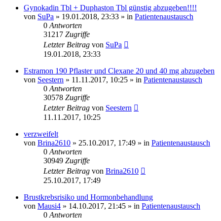
Gynokadin Tbl + Duphaston Tbl günstig abzugeben!!!!
von
SuPa
» 19.01.2018, 23:33 » in
Patientenaustausch
0
Antworten
31217
Zugriffe
Letzter Beitrag
von
SuPa
19.01.2018, 23:33
Estramon 190 Pflaster und Clexane 20 und 40 mg abzugeben
von
Seestern
» 11.11.2017, 10:25 » in
Patientenaustausch
0
Antworten
30578
Zugriffe
Letzter Beitrag
von
Seestern
11.11.2017, 10:25
verzweifelt
von
Brina2610
» 25.10.2017, 17:49 » in
Patientenaustausch
0
Antworten
30949
Zugriffe
Letzter Beitrag
von
Brina2610
25.10.2017, 17:49
Brustkrebsrisiko und Hormonbehandlung
von
Mausi4
» 14.10.2017, 21:45 » in
Patientenaustausch
0
Antworten