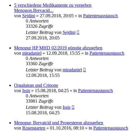
5 verschiedene Medikamente zu vergeben
Menogon.Brevacid...
von
Sejdini
» 27.09.2018, 20:05 » in
Patientenaustausch
0
Antworten
33326
Zugriffe
Letzter Beitrag
von
Sejdini
27.09.2018, 20:05
Menopur HP MHD 02/2019 günstig abzugeben
von
miradaniel
» 12.09.2018, 15:55 » in
Patientenaustausch
0
Antworten
33360
Zugriffe
Letzter Beitrag
von
miradaniel
12.09.2018, 15:55
Orgalutran und Crinone
von
Issis
» 15.08.2018, 04:25 » in
Patientenaustausch
0
Antworten
33981
Zugriffe
Letzter Beitrag
von
Issis
15.08.2018, 04:25
Menopur, Brevatcid und Progesteron abzugeben
von
Rosengarten
» 01.10.2016, 08:10 » in
Patientenaustausch