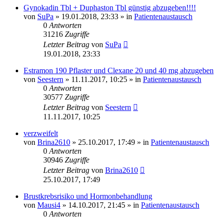
Gynokadin Tbl + Duphaston Tbl günstig abzugeben!!!!
von
SuPa
» 19.01.2018, 23:33 » in
Patientenaustausch
0
Antworten
31216
Zugriffe
Letzter Beitrag
von
SuPa
19.01.2018, 23:33
Estramon 190 Pflaster und Clexane 20 und 40 mg abzugeben
von
Seestern
» 11.11.2017, 10:25 » in
Patientenaustausch
0
Antworten
30577
Zugriffe
Letzter Beitrag
von
Seestern
11.11.2017, 10:25
verzweifelt
von
Brina2610
» 25.10.2017, 17:49 » in
Patientenaustausch
0
Antworten
30946
Zugriffe
Letzter Beitrag
von
Brina2610
25.10.2017, 17:49
Brustkrebsrisiko und Hormonbehandlung
von
Mausi4
» 14.10.2017, 21:45 » in
Patientenaustausch
0
Antworten