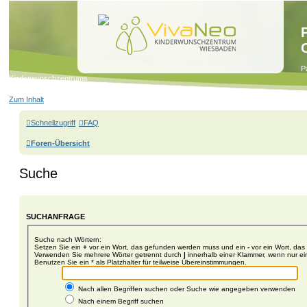
P
Kinderwunschzentrums
Zum Inhalt
Schnellzugriff
FAQ
Foren-Übersicht
Suche
SUCHANFRAGE
Suche nach Wörtern:
Setzen Sie ein
+
vor ein Wort, das gefunden werden muss und ein
-
vor ein Wort, das
Verwenden Sie mehrere Wörter getrennt durch
|
innerhalb einer Klammer, wenn nur e
Benutzen Sie ein * als Platzhalter für teilweise Übereinstimmungen.
Nach allen Begriffen suchen oder Suche wie angegeben verwenden
Nach einem Begriff suchen