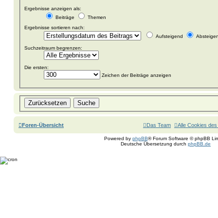
Ergebnisse anzeigen als:
Beiträge
Themen
Ergebnisse sortieren nach:
Aufsteigend
Absteige
Suchzeitraum begrenzen:
Die ersten:
Zeichen der Beiträge anzeigen
Foren-Übersicht
Das Team
Alle Cookies des
Powered by
phpBB
® Forum Software © phpBB Lim
Deutsche Übersetzung durch
phpBB.de