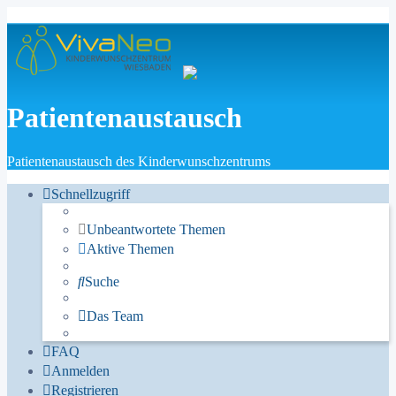
Patientenaustausch
Patientenaustausch des Kinderwunschzentrums
Schnellzugriff
Unbeantwortete Themen
Aktive Themen
Suche
Das Team
FAQ
Anmelden
Registrieren