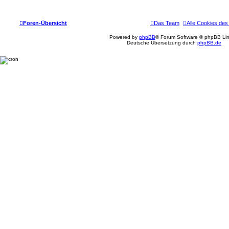
Foren-Übersicht
Das Team
Alle Cookies des
Powered by
phpBB
® Forum Software © phpBB Lim
Deutsche Übersetzung durch
phpBB.de