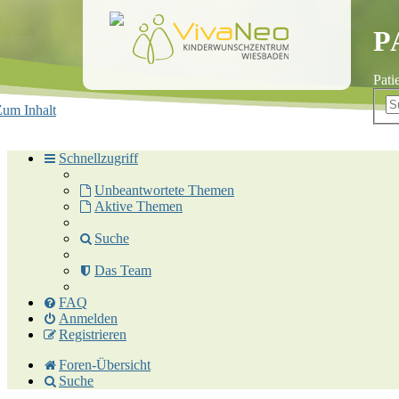
P
Pati
um Inhalt
Schnellzugriff
Unbeantwortete Themen
Aktive Themen
Suche
Das Team
FAQ
Anmelden
Registrieren
Foren-Übersicht
Suche