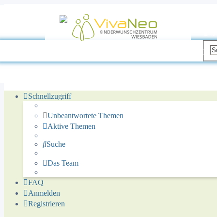
P
Pati
Schnellzugriff
Unbeantwortete Themen
Aktive Themen
Suche
Das Team
FAQ
Anmelden
Registrieren