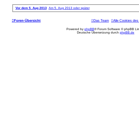
Vor dem 5. Aug 2013
Am 5. Aug 2013 oder später
Foren-Übersicht
Das Team
Alle Cookies des
Powered by
phpBB
® Forum Software © phpBB Lim
Deutsche Übersetzung durch
phpBB.de