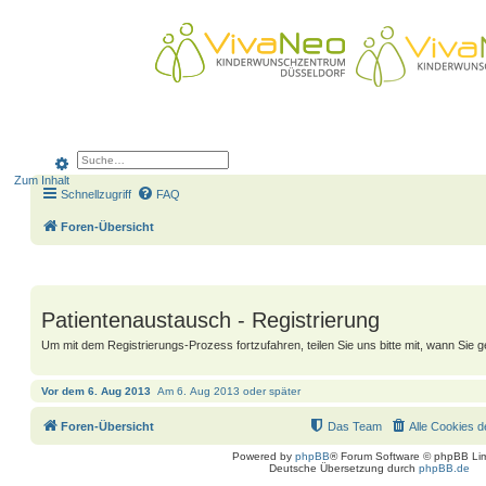
USCH
Patientenaustausch des Kinderwunschzentrums
Suche
Erweiterte Suche
Zum Inhalt
Schnellzugriff
FAQ
Foren-Übersicht
Patientenaustausch - Registrierung
Um mit dem Registrierungs-Prozess fortzufahren, teilen Sie uns bitte mit, wann Sie 
Vor dem 6. Aug 2013
Am 6. Aug 2013 oder später
Foren-Übersicht
Das Team
Alle Cookies 
Powered by
phpBB
® Forum Software © phpBB Lim
Deutsche Übersetzung durch
phpBB.de