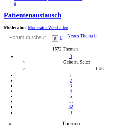
Suche
Patientenaustausch
Moderator:
Moderator Wiesbaden
Neues Thema
Erweiterte
Suche
Suche
1572 Themen
Seite
1
Gehe zu Seite:
von
32
1
2
3
4
5
…
32
Nächste
Themen