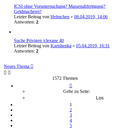
ICSI ohne Voruntersuchung? Massenabfertigung?
Geldmacherei?
Letzter Beitrag von
Helmchen
«
08.04.2019, 14:06
Antworten:
2
Suche Privigen /clexane 40
Letzter Beitrag von
Karishenka
«
05.04.2019, 16:31
Antworten:
2
Neues Thema
1572 Themen
Seite
1
Gehe zu Seite:
von
32
1
2
3
4
5