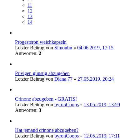
11
12
13
14
Progesteron weichkapseln
Letzter Beitrag von
Simonbn
«
04.06.2019, 17:15
Antworten:
2
Privigen günstig abzugeben
Letzter Beitrag von
Diana 77
«
27.05.2019, 20:24
Crinone abzugeben - GRATIS!
Letzter Beitrag von
byronCoops
«
13.05.2019, 13:59
Antworten:
3
Hat jemand crinone abzugeben?
Letzter Beitrag von
byronCoops
«
12.05.2019, 17:11