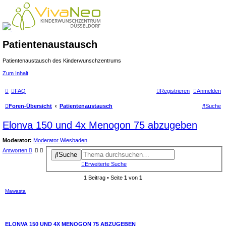
Patientenaustausch
Patientenaustausch des Kinderwunschzentrums
Zum Inhalt
FAQ
Registrieren
Anmelden
Foren-Übersicht
Patientenaustausch
Suche
Elonva 150 und 4x Menogon 75 abzugeben
Moderator:
Moderator Wiesbaden
Antworten
Suche
Erweiterte Suche
1 Beitrag • Seite
1
von
1
Mawasta
ELONVA 150 UND 4X MENOGON 75 ABZUGEBEN