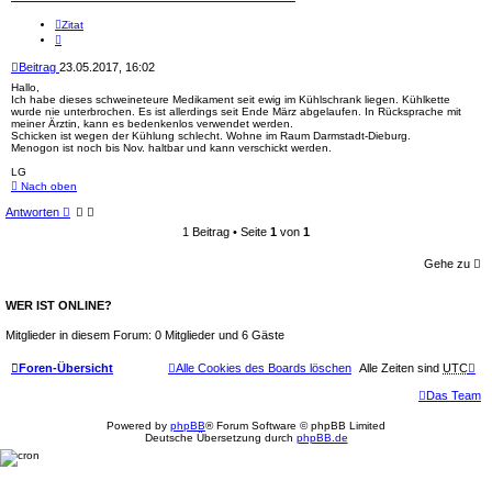
Zitat
Beitrag
23.05.2017, 16:02
Hallo,
Ich habe dieses schweineteure Medikament seit ewig im Kühlschrank liegen. Kühlkette
wurde nie unterbrochen. Es ist allerdings seit Ende März abgelaufen. In Rücksprache mit
meiner Ärztin, kann es bedenkenlos verwendet werden.
Schicken ist wegen der Kühlung schlecht. Wohne im Raum Darmstadt-Dieburg.
Menogon ist noch bis Nov. haltbar und kann verschickt werden.
LG
Nach oben
Antworten
1 Beitrag • Seite
1
von
1
Gehe zu
WER IST ONLINE?
Mitglieder in diesem Forum: 0 Mitglieder und 6 Gäste
Foren-Übersicht
Alle Cookies des Boards löschen
Alle Zeiten sind
UTC
Das Team
Powered by
phpBB
® Forum Software © phpBB Limited
Deutsche Übersetzung durch
phpBB.de