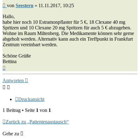
Beitrag
von
Seestern
»
11.11.2017, 10:25
Hallo,
habe hier noch 10 Estramonpflaster für 5 €, 18 Clexane 40 mg
Spritzen und 10 Clexane 20 mg Spritzen für auch 5 € abzugeben.
Wohne im Raum Miltenberg. Die Medikamente können sehr gerne
abgeholt werden. Alternativ kann auch ein Treffpunkt in Frankfurt
Zentrum vereinbart werden.
Schöne Grüße
Bettina
Nach
oben
Antworten
Druckansicht
1 Beitrag • Seite
1
von
1
Zurück zu „Patientenaustausch“
Gehe zu