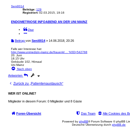
Seni0014
Beiträge:
129
Registriert:
02.03.2015, 19:16
ENDOMETRIOSE INFOABEND AN DER UNI MAINZ
Zitat
Beitrag
von
Seni0014
»
14.06.2018, 20:26
Falls wer Interesse hat:
http://www.unimedizin-mainz.de/frauenkl ... %5D=542768
20. Juni
18.15 Uhr
Gebäude 102, Hörsaal
Uni Mainz
Nach oben
Antworten
Zurück zu „Patientenaustausch“
WER IST ONLINE?
Mitglieder in diesem Forum: 0 Mitglieder und 8 Gäste
Foren-Übersicht
Das Team
Alle Cookies des B
Powered by
phpBB
® Forum Software © phpBB Lim
Deutsche Übersetzung durch
phpBB.de