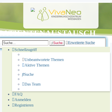
PATIENTENAUSTAUSCH
Erweiterte Suche
Suche
atientenaustausch des Kinderwunschzentrums
Schnellzugriff
Unbeantwortete Themen
Aktive Themen
Suche
Das Team
FAQ
Anmelden
Registrieren