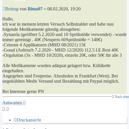
Beitrag
von
Bima07
»
08.02.2020, 19:20
Hallo,
ich war in meinem letzten Versuch Selbstzahler und habe nun
folgende Medikamente günstig abzugeben:
-Synarela (geöffnet 5.2.2020 und 10 Sprühstöße verwendet) - wurde
immer gereinigt . 40€ (Neupreis 60Sprühstöße = 140€)
-Crinone 4 Applikatoren (MHD 08/2021) 15€
-Gonal (Anbruch 7.2.2020 - MHD 12/2020) 112.5 I.E.Rest 40€
-Orgalutran (3x - MHD 10/2020), einzeln 20€, oder 50€ für alle 3
Alle Medikamente wurden adäquat gelagert bzw. Kühlkette
eingehalten.
Angegeben sind Festpreise. Abzuholen in Frankfurt (West). Bei
ungekühlten Medis Versand und Bezahlung mit Paypal möglich.
Bei Interesse gerne PN
Nach obe
Antworten
Druckansicht