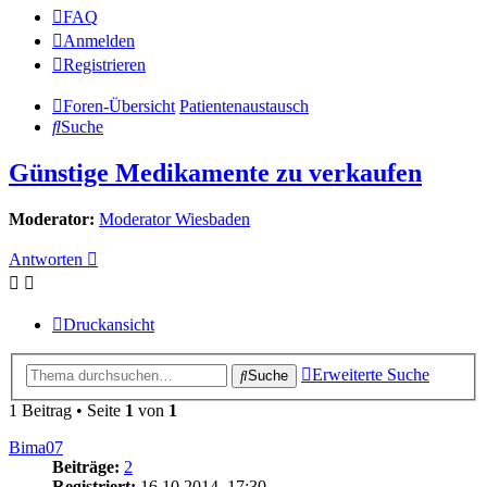
FAQ
Anmelden
Registrieren
Foren-Übersicht
Patientenaustausch
Suche
Günstige Medikamente zu verkaufen
Moderator:
Moderator Wiesbaden
Antworten
Druckansicht
Erweiterte Suche
Suche
1 Beitrag • Seite
1
von
1
Bima07
Beiträge:
2
Registriert:
16.10.2014, 17:30