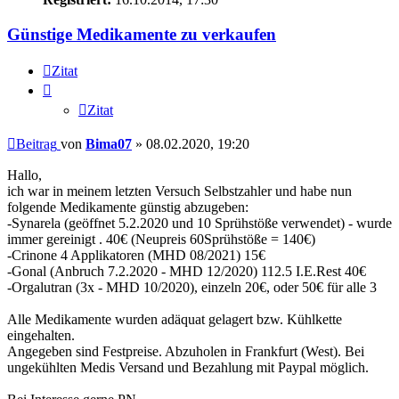
Günstige Medikamente zu verkaufen
Zitat
Zitat
Beitrag
von
Bima07
»
08.02.2020, 19:20
Hallo,
ich war in meinem letzten Versuch Selbstzahler und habe nun
folgende Medikamente günstig abzugeben:
-Synarela (geöffnet 5.2.2020 und 10 Sprühstöße verwendet) - wurde
immer gereinigt . 40€ (Neupreis 60Sprühstöße = 140€)
-Crinone 4 Applikatoren (MHD 08/2021) 15€
-Gonal (Anbruch 7.2.2020 - MHD 12/2020) 112.5 I.E.Rest 40€
-Orgalutran (3x - MHD 10/2020), einzeln 20€, oder 50€ für alle 3
Alle Medikamente wurden adäquat gelagert bzw. Kühlkette
eingehalten.
Angegeben sind Festpreise. Abzuholen in Frankfurt (West). Bei
ungekühlten Medis Versand und Bezahlung mit Paypal möglich.