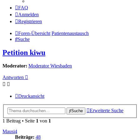
FAQ
Anmelden
Registrieren
Foren-Übersicht
Patientenaustausch
Suche
Petition kiwu
Moderator:
Moderator Wiesbaden
Antworten
Druckansicht
Erweiterte Suche
Suche
1 Beitrag • Seite
1
von
1
Mausi4
Beiträge:
48