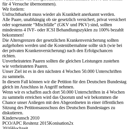
für 4 Versuche übernommen).
Wir fordern:
Unfruchtbarkeit muss wieder als Krankheit anerkannt werden.
Alle Paare, unabhängig ob sie gesetzlich versichert, privat versichert
oder sogenannte “Mischfälle” (GKV und PKV) sind, sollten
mindestens 4 IVF- oder ICSI Behandlungszyklen zu 100% bezahlt
bekommen!
Die Altersgrenzen der gesetzlichen Krankenversicherung sollten
aufgehoben werden und die Kostenübernahme sollte sich (wie bei
der privaten Krankenversicherung) nach den Erfolgschancen
richten.
Unverheirateten Paaren sollten die gleichen Leistungen zustehen
wie verheirateten Paaren.
Unser Ziel ist es in den nächsten 4 Wochen 50.000 Unterschriften
zu sammeln.
In diesem Fall können wir die Petition für den Deutschen Bundestag
gleich im Anschluss in Angriff nehmen.
Wenn wir es schaffen auch dort 50.000 Unterschriften in 4 Wochen
zu sammeln erreichen wird das Quorum und wir bekommen die
Chance unser Anliegen mit den Abgeordneten in einer öffentlichen
Sitzung des Petitionsausschuss des Deutschen Bundestages zu
diskutieren.
Kinderwunsch 2010
PCO/APC Resitenz 2015Konisation2x
2016Hochzeit